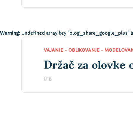
Warning
: Undefined array key "blog_share_google_plus" 
Držač za olovke o
VAJANJE - OBLIKOVANJE - MODELOVA
0