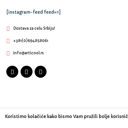
[instagram-feed feed=1]
Dostava za celu Srbiju!
+381(0)694858061
info@articool.rs
Koristimo kolačiće kako bismo Vam pružili bolje korisni