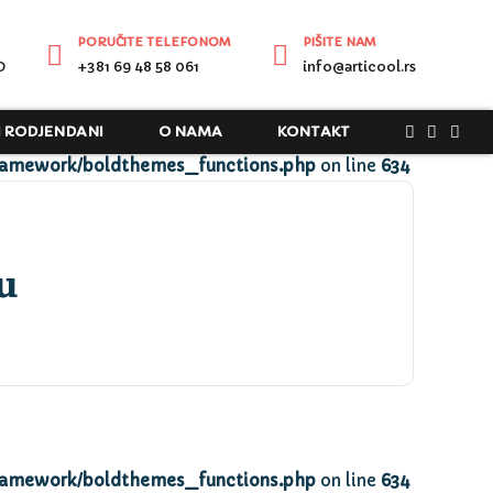
PORUČITE TELEFONOM
PIŠITE NAM
D
+381 69 48 58 061
info@articool.rs
I RODJENDANI
O NAMA
KONTAKT
ramework/boldthemes_functions.php
on line
634
u
ramework/boldthemes_functions.php
on line
634