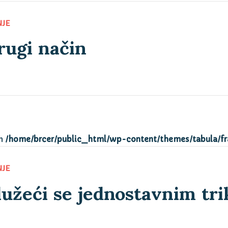
rugi način
NJE
in
/home/brcer/public_html/wp-content/themes/tabula/f
lužeći se jednostavnim tr
NJE