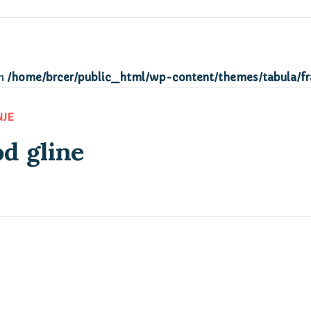
in
/home/brcer/public_html/wp-content/themes/tabula/f
d gline
NJE