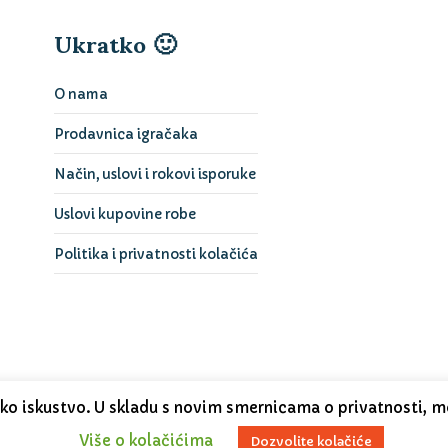
Ukratko 🙂
O nama
Prodavnica igračaka
Način, uslovi i rokovi isporuke
Uslovi kupovine robe
Politika i privatnosti kolačića
čko iskustvo. U skladu s novim smernicama o privatnosti, m
Više o kolačićima
Dozvolite kolačiće