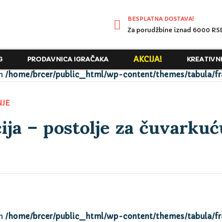
BESPLATNA DOSTAVA!
Za porudžbine iznad 6000 RS
AKCIJA!
G
PRODAVNICA IGRAČAKA
KREATIVN
in
/home/brcer/public_html/wp-content/themes/tabula/f
ija – postolje za čuvarkuć
NJE
in
/home/brcer/public_html/wp-content/themes/tabula/f