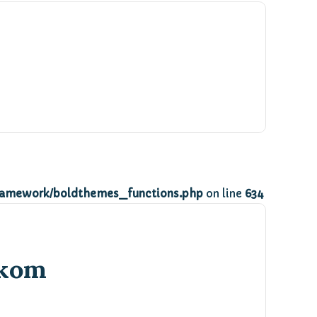
ramework/boldthemes_functions.php
on line
634
ikom