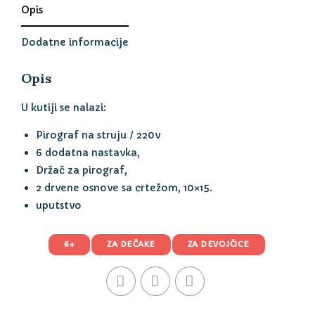
Opis
Dodatne informacije
Opis
U kutiji se nalazi:
Pirograf na struju / 220v
6 dodatna nastavka,
Držač za pirograf,
2 drvene osnove sa crtežom, 10×15.
uputstvo
6+
ZA DEČAKE
ZA DEVOJČICE