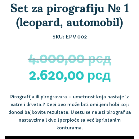
Set za pirografiju № 1
(leopard, automobil)
SKU:
EPV 002
4.000,00
рсд
Originalna
Tre
2.620,00
рсд
cena
cen
je
je:
Pirografija ili pirogravura – umetnost koja nastaje iz
vatre i drveta.
?
Deci ovo može biti omiljeni hobi koji
bila:
2.62
donosi bajkovite rezultate. U setu se nalazi pirograf sa
4.000,00 рсд.
nastavcima i dve šperploče sa već isprintanim
konturama.