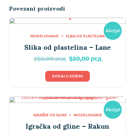
Povezani proizvodi
Akcija!
MODELOVANJE
SLIKA OD PLASTELINA
Slika od plastelina – Lane
Originalna
Trenutna
750,00
рсд
520,00
рсд
cena
cena
je
je:
DODAJ U KORPU
bila:
520,00 рсд
750,00 рсд.
Akcija!
IGRAČKE OD GLINE
MODELOVANJE
Igračka od gline – Rakun