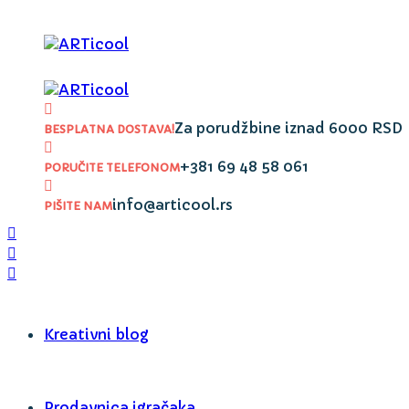
Za porudžbine iznad 6000 RSD
BESPLATNA DOSTAVA!
+381 69 48 58 061
PORUČITE TELEFONOM
info@articool.rs
PIŠITE NAM
Kreativni blog
Prodavnica igračaka