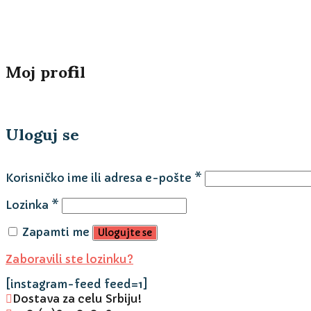
Moj profil
Uloguj se
Obavezno
Korisničko ime ili adresa e-pošte
*
Obavezno
Lozinka
*
Zapamti me
Ulogujte se
Zaboravili ste lozinku?
[instagram-feed feed=1]
Dostava za celu Srbiju!