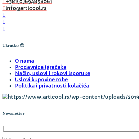
+381(0)694858061
info@articool.rs
Ukratko 🙂
O nama
Prodavnica igračaka
Način, uslovi i rokovi isporuke
Uslovi kupovine robe
Politika i privatnosti kolačića
Newsletter