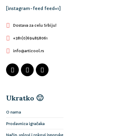
[instagram-feed feed=1]
Dostava za celu Srbiju!
+381(0)694858061
info@articool.rs
Ukratko 🙂
O nama
Prodavnica igračaka
Način, uslovi i rokovi isporuke