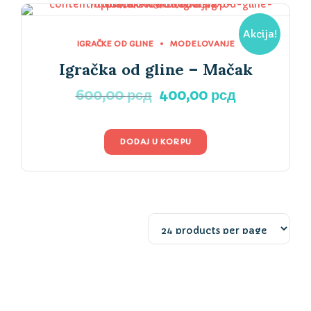
Akcija!
IGRAČKE OD GLINE
MODELOVANJE
Igračka od gline – Mačak
Originalna
Trenutna
600,00
рсд
400,00
рсд
cena
cena
je
je:
bila:
400,00 рсд
DODAJ U KORPU
600,00 рсд.