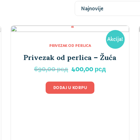
Akcija!
PRIVEZAK OD PERLICA
Privezak od perlica – Žuća
Originalna
Trenutna
690,00
рсд
400,00
рсд
cena
cena
na
je
je:
DODAJ U KORPU
bila:
400,00 рсд
690,00 рсд.
 рсд.