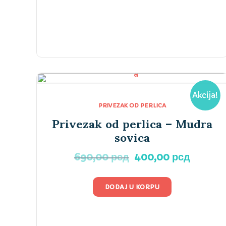
Akcija!
PRIVEZAK OD PERLICA
Privezak od perlica – Mudra
sovica
Originalna
Trenut
690,00
рсд
400,00
рсд
cena
cena
je
je:
DODAJ U KORPU
bila:
400,00
690,00 рсд.