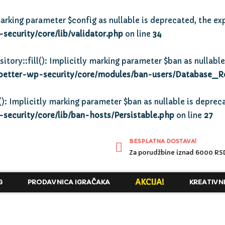
arking parameter $config as nullable is deprecated, the exp
ecurity/core/lib/validator.php
on line
34
y::fill(): Implicitly marking parameter $ban as nullable 
better-wp-security/core/modules/ban-users/Database_R
): Implicitly marking parameter $ban as nullable is depreca
ecurity/core/lib/ban-hosts/Persistable.php
on line
27
BESPLATNA DOSTAVA!
Za porudžbine iznad 6000 RS
AKCIJA!
G
PRODAVNICA IGRAČAKA
KREATIVN