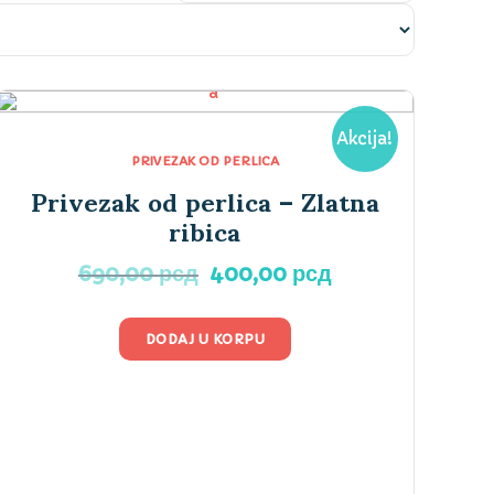
Akcija!
PRIVEZAK OD PERLICA
Privezak od perlica – Zlatna
ribica
Originalna
Trenutna
690,00
рсд
400,00
рсд
cena
cena
.
je
je:
DODAJ U KORPU
bila:
400,00 рсд.
690,00 рсд.