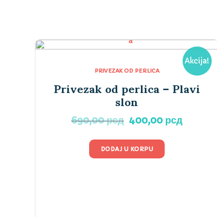
po
najnovijem
Akcija!
PRIVEZAK OD PERLICA
Privezak od perlica – Plavi
slon
Originalna
Trenut
690,00
рсд
400,00
рсд
cena
cena
je
je:
DODAJ U KORPU
bila:
400,00
690,00 рсд.