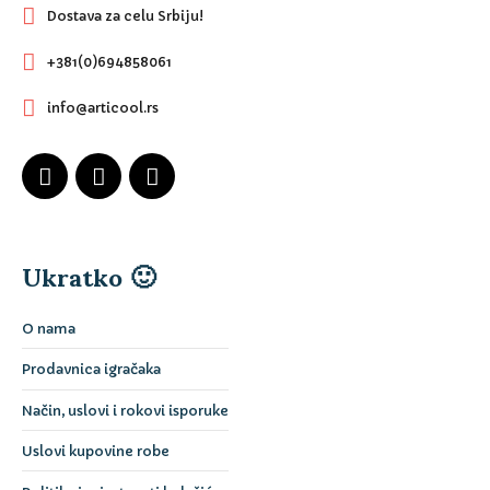
Dostava za celu Srbiju!
+381(0)694858061
info@articool.rs
Ukratko 🙂
O nama
Prodavnica igračaka
Način, uslovi i rokovi isporuke
Uslovi kupovine robe