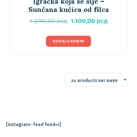
Igračka koja se šije –
Sunčana kućica od filca
Originalna
Trenutna
1.500,00
рсд
1.100,00
рсд
cena
cena
je
je:
bila:
1.100,00 р
DODAJ U KORPU
1.500,00 рсд.
[instagram-feed feed=1]